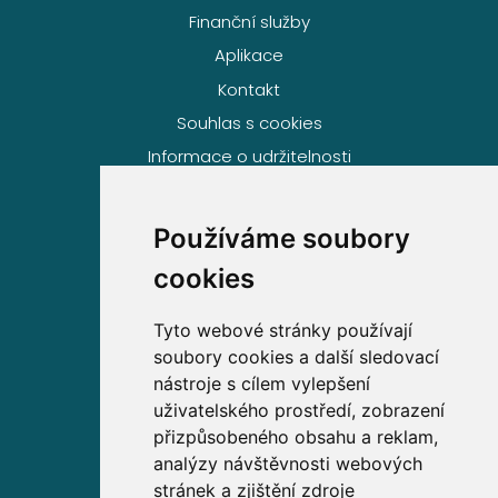
Finanční služby
Aplikace
Kontakt
Souhlas s cookies
Informace o udržitelnosti
Používáme soubory
Volejte zdarma na
cookies
800 63 63 63
Tyto webové stránky používají
soubory cookies a další sledovací
Sídlo společnosti
nástroje s cílem vylepšení
uživatelského prostředí, zobrazení
Partners Financial Services, a.s.
přizpůsobeného obsahu a reklam,
Prague Gate, 4. patro,
analýzy návštěvnosti webových
Türkova 2319/5b, 149 00
stránek a zjištění zdroje
Praha 4 – Chodov