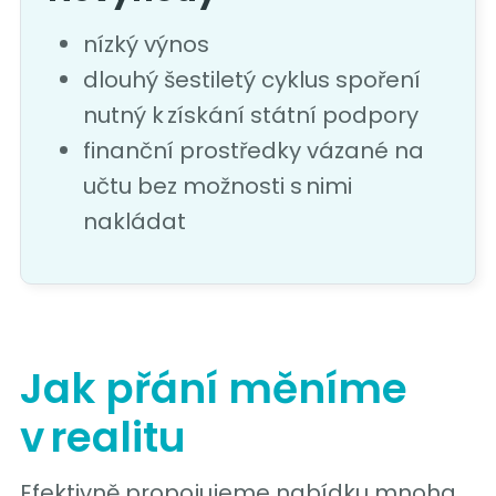
nízký výnos
dlouhý šestiletý cyklus spoření
nutný k získání státní podpory
finanční prostředky vázané na
učtu bez možnosti s nimi
nakládat
Jak přání měníme
v realitu
Efektivně propojujeme nabídku mnoha