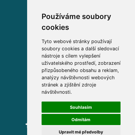
Používáme soubory
Volejte zdarma na
cookies
800 63 63 63
Tyto webové stránky používají
soubory cookies a další sledovací
Sídlo společnosti
nástroje s cílem vylepšení
uživatelského prostředí, zobrazení
Partners Financial Services, a.s.
přizpůsobeného obsahu a reklam,
Prague Gate, 4. patro,
analýzy návštěvnosti webových
Türkova 2319/5b, 149 00
stránek a zjištění zdroje
Praha 4 – Chodov
návštěvnosti.
IČ: 276 99 781
Souhlasím
Odmítám
Upravit mé předvolby