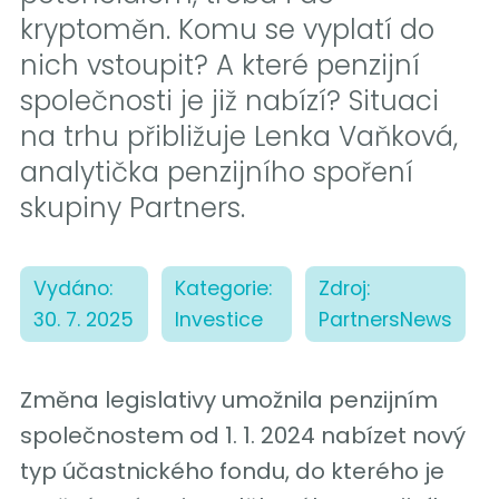
kryptoměn. Komu se vyplatí do
nich vstoupit? A které penzijní
společnosti je již nabízí? Situaci
na trhu přibližuje Lenka Vaňková,
analytička penzijního spoření
skupiny Partners.
Vydáno:
Kategorie:
Zdroj:
30. 7. 2025
Investice
PartnersNews
Změna legislativy umožnila penzijním
společnostem od 1. 1. 2024 nabízet nový
typ účastnického fondu, do kterého je